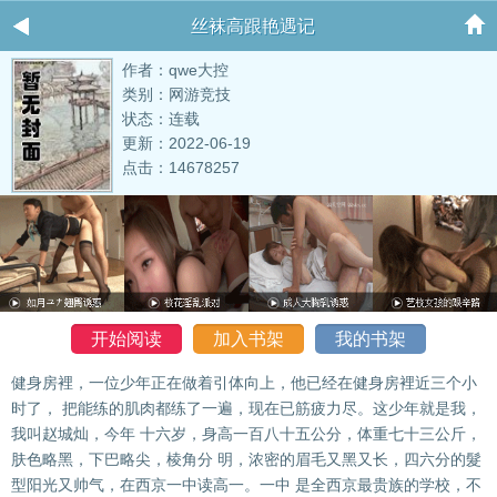
丝袜高跟艳遇记
作者：qwe大控
类别：网游竞技
状态：连载
更新：2022-06-19
点击：14678257
开始阅读
加入书架
我的书架
健身房裡，一位少年正在做着引体向上，他已经在健身房裡近三个小
时了， 把能练的肌肉都练了一遍，现在已筋疲力尽。这少年就是我，
我叫赵城灿，今年 十六岁，身高一百八十五公分，体重七十三公斤，
肤色略黑，下巴略尖，棱角分 明，浓密的眉毛又黑又长，四六分的髮
型阳光又帅气，在西京一中读高一。一中 是全西京最贵族的学校，不