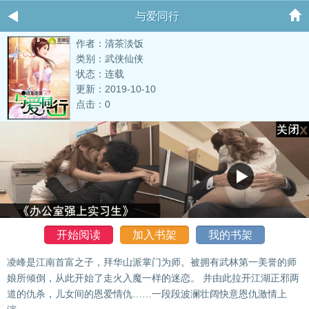
与爱同行
作者：清茶淡饭
类别：武侠仙侠
状态：连载
更新：2019-10-10
点击：0
开始阅读
加入书架
我的书架
凌峰是江南首富之子，拜华山派掌门为师。被拥有武林第一美誉的师
娘所倾倒，从此开始了走火入魔一样的迷恋。 并由此拉开江湖正邪两
道的仇杀，儿女间的恩爱情仇……一段段波澜壮阔快意恩仇激情上