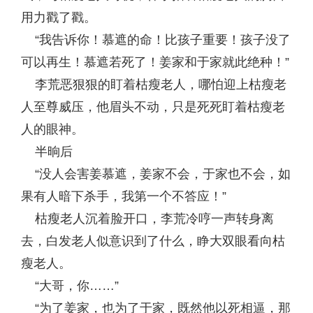
用力戳了戳。
“我告诉你！慕遮的命！比孩子重要！孩子没了
可以再生！慕遮若死了！姜家和于家就此绝种！”
李荒恶狠狠的盯着枯瘦老人，哪怕迎上枯瘦老
人至尊威压，他眉头不动，只是死死盯着枯瘦老
人的眼神。
半晌后
“没人会害姜慕遮，姜家不会，于家也不会，如
果有人暗下杀手，我第一个不答应！”
枯瘦老人沉着脸开口，李荒冷哼一声转身离
去，白发老人似意识到了什么，睁大双眼看向枯
瘦老人。
“大哥，你……”
“为了姜家，也为了于家，既然他以死相逼，那