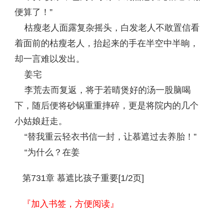
便算了！”
枯瘦老人面露复杂摇头，白发老人不敢置信看
着面前的枯瘦老人，抬起来的手在半空中半晌，
却一言难以发出。
姜宅
李荒去而复返，将于若晴煲好的汤一股脑喝
下，随后便将砂锅重重摔碎，更是将院内的几个
小姑娘赶走。
“替我重云轻衣书信一封，让慕遮过去养胎！”
“为什么？在姜
第731章 慕遮比孩子重要[1/2页]
『加入书签，方便阅读』