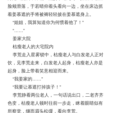
脸颊滑落，于若晴仰着头看向一边，坐在床边抓
着姜慕遮的手将被褥轻轻披在姜慕遮身上。
“姐姐，我算知道你为何惯着他了！”
“……”
姜家大院
枯瘦老人的大宅院内
李荒走入星雾锁中，枯瘦老人与白发老人正对
饮，见李荒走来，白发老人起身，枯瘦老人亦是
起身，脸上带着笑意相迎而来。
“我姜家的……”
“我要让慕遮打掉孩子！”
李荒静看两位老人，一句话说出口，二老齐齐
色变，枯瘦老人顿时往前一步走，眯着眼睛似有
所察觉，继而眉头松缓，看向李荒。